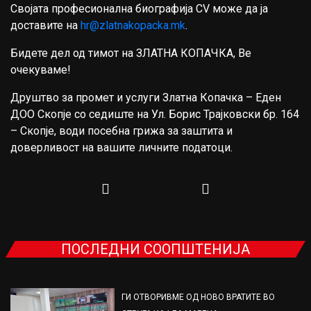
Својата професионална биографија CV може да ја
доставите на
hr@zlatnakopacka.mk
.
Бидете дел од тимот на ЗЛАТНА КОПАЧКА, Ве
очекуваме!
Друштво за промет и услуги Златна Копачка – Еден
ДОО Скопје со седиште на Ул. Борис Трајковски бр. 164
– Скопје, води посебна грижа за заштита и
доверливост на вашите личните податоци.
ПОСЛЕДНИ СООПШТЕНИЈА
ГИ ОТВОРИВМЕ ОД НОВО ВРАТИТЕ ВО