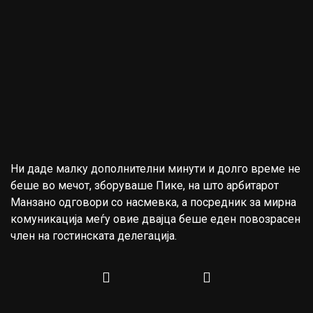
Ни даде малку дополнителни минути и долго време не
беше во мечот, зборуваше Пике, на што арбитарот
Манзано одговори со насмевка, а посредник за мирна
комуникација меѓу овие двајца беше еден повозрасен
член на гостинската делегација.