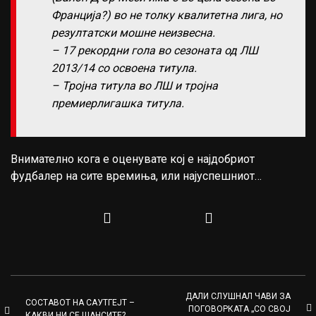
Франција?) во не толку квалитетна лига, но
резултатски мошне неизвесна.
– 17 рекордни гола во сезоната од ЛШ
2013/14 со освоена титула.
– Тројна титула во ЛШ и тројна
премиерлигашка титула.
Внимателно кога е оценувате кој е најдобриот
фудбалер на сите времиња, или најуспешниот…
ДАЛИ СЛУШНАЛ ЧАВИ ЗА
СОСТАВОТ НА САУТГЕЈТ –
ПОГОВОРКАТА „СО СВОЈ
КАКВИ НИ СЕ ШАНСИТЕ?