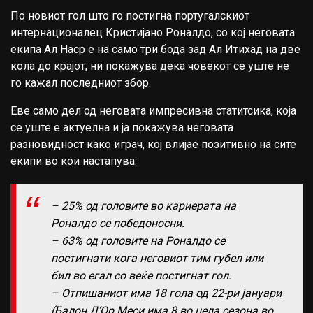
По новиот гол што го постигна португалскиот
интернационалец Кристијано Роналдо, со кој неговата
екипа Ал Наср е на само три бода зад Ал Итихад на две
кола до крајот, ни покажува дека човекот се уште не
го кажал последниот збор.
Еве само дел од неговата импресивна статитсика, која
се уште е актуелна и ја покажува неговата
разновидност како играч, кој влијае позитивно на сите
екипи во кои настапува:
– 25% од головите во кариерата на
Роналдо се победоносни.
– 63% од головите на Роналдо се
постигнати кога неговиот тим губел или
бил во егал со веќе постигнат гол.
– Отпишаниот има 18 гола од 22-ри јануари
(Балон Д’Ор Меси има 8 во цела сезона во