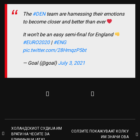
The
#DEN
team are harnessing their emotions
to become closer and better than ever
It won’t be an easy semi-final for England
#EURO2020
|
#ENG
pic.twitter.com/28HmqzP5bt
— Goal (@goal)
July 3, 2021
ХОЛАНДСКИОТ СУДИЈА ИМ
СОЛЗИТЕ ПОКАЖУВААТ КОЛКУ
ВРАТИ НА ЧЕСИТЕ ЗА
ИМ ЗНАЧИ ОВА
ЕЛИМИНАЦИЈАТА?