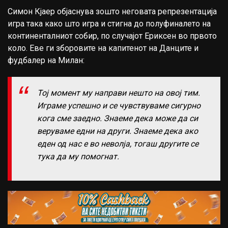
Симон Кјаер објаснува зошто неговата репрезентација
игра така како што игра и стигна до полуфиналето на
континенталниот собир, по случајот Ериксен во првото
коло. Еве ги зборовите на капитенот на Данците и
фудбалер на Милан:
Тој момент му направи нешто на овој тим.
Играме успешно и се чувствуваме сигурно
кога сме заедно. Знаеме дека може да си
веруваме едни на други. Знаеме дека ако
еден од нас е во неволја, тогаш другите се
тука да му помогнат.