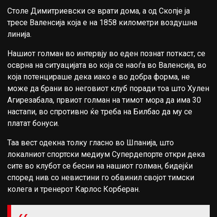
Столе Димитриевски се врати дома, а од Скопје ја
тресе Валенсија која е на 1858 километри воздушна
линија.
Нашиот голман во интервју во еден познат поткаст, се
осврна на ситуацијата во која се наоѓа во Валенсија, во
која потенцираше дека иако е во добра форма, не
може да брани во неговиот клуб поради тоа што Хулен
Агирезабала, првиот голман на тимот мора да има 30
настапи, во спротивно ќе треба на Билбао да му се
платат бонуси.
Таа вест одекна толку гласно во Шпанија, што
локалниот спортски медиум Супердепорте откри дека
сите во клубот се бесни на нашиот голман, бидејќи
според нив со невистини го обвинил својот тимски
колега и тренерот Карлос Корберан.