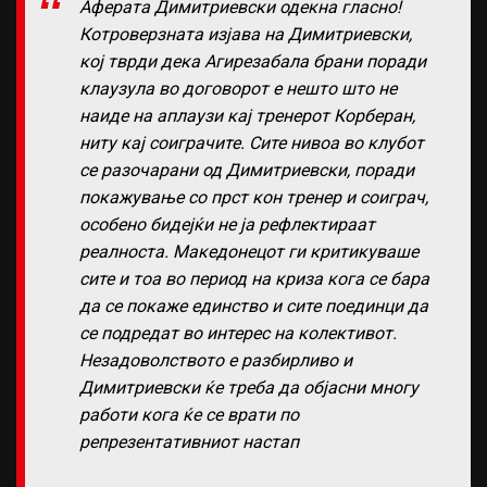
Аферата Димитриевски одекна гласно!
Котроверзната изјава на Димитриевски,
кој тврди дека Агирезабала брани поради
клаузула во договорот е нешто што не
наиде на аплаузи кај тренерот Корберан,
ниту кај соиграчите. Сите нивоа во клубот
се разочарани од Димитриевски, поради
покажување со прст кон тренер и соиграч,
особено бидејќи не ја рефлектираат
реалноста. Македонецот ги критикуваше
сите и тоа во период на криза кога се бара
да се покаже единство и сите поединци да
се подредат во интерес на колективот.
Незадоволството е разбирливо и
Димитриевски ќе треба да објасни многу
работи кога ќе се врати по
репрезентативниот настап