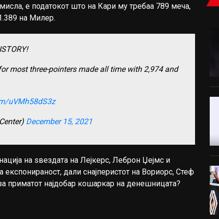
мисла, е податокот што на Кари му требаа 789 меча,
1.389 на Милер.
ISTORY!
for most three-pointers made all time with 2,974 and
.com/uVMh58dS3z
Center)
December 15, 2021
ација на ѕвездата на Лејкерс, Леброн Џејмс и
 експонираност, дали снајперистот на Вориорс, Стеф
 за приматот најдобар кошаркар на денешницата?