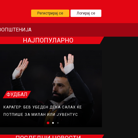
Регистрирај се
Логирај се
ООПШТЕНИЈА
НАЈПОПУЛАРНО
ФУДБАЛ
ФУДБАЛ
КАРАГЕР: БЕВ УБЕДЕН ДЕКА САЛАХ ЌЕ
ЕЛ КЛАСИКО
ПОТПИШЕ ЗА МИЛАН ИЛИ ЈУВЕНТУС
ВО ИГРА