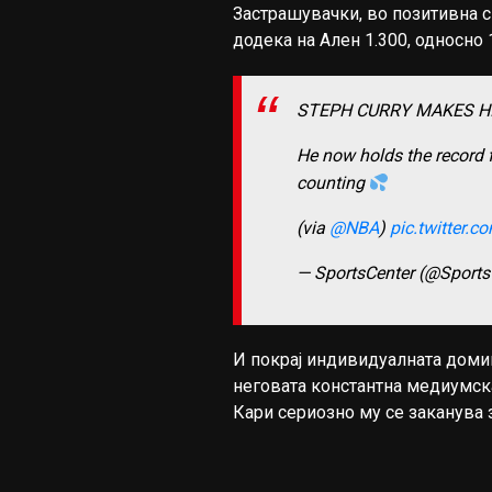
Застрашувачки, во позитивна с
додека на Ален 1.300, односно 
STEPH CURRY MAKES H
He now holds the record 
counting
(via
@NBA
)
pic.twitter
— SportsCenter (@Sports
И покрај индивидуалната домин
неговата константна медиумска
Кари сериозно му се заканува