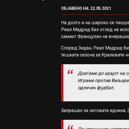
ОБЈАВЕНО НА: 22.05.2021
На долго и на широко се пишув
Реал Мадрид без оглед на исх
самиот Французин на вчерашна
Според Зидан, Реал Мадрид би 
тешката сезона за Кралевите к
Доаѓаме до крајот на с
Играме против Виљареа
одличен фудбал.
Запрашан за неговата иднина, 