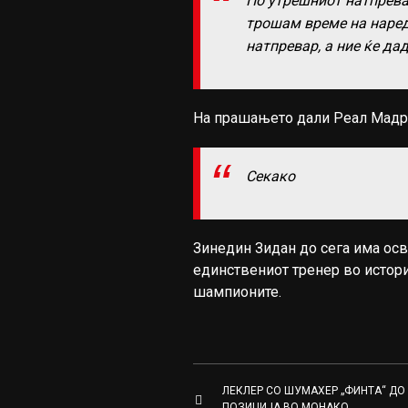
По утрешниот натпрева
трошам време на наред
натпревар, а ние ќе да
На прашањето дали Реал Мадрид
Секако
Зинедин Зидан до сега има осв
единствениот тренер во историј
шампионите.
ЛЕКЛЕР СО ШУМАХЕР „ФИНТА“ ДО
ПОЗИЦИЈА ВО МОНАКО