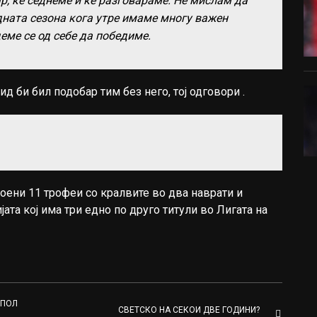
р, ќе седнеме и ќе разговараме. Не мислам да
ната сезона кога утре имаме многу важен
деме се од себе да победиме.
 би бил подобар тим без него, тој одговори .
оени 11 трофеи со кралвите во два наврати и
ата кој има три едно по друго титули во Лигата на
 ПОЛ
СВЕТСКО НА СЕКОИ ДВЕ ГОДИНИ?