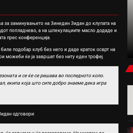
а за заминувањето на Зинедин Зидан до клупата на
ФУДБАЛ
одот попладнево, а на шпекулациите масло додаде и
та прес конференција.
КАРАГЕР: БЕВ УБЕДЕН ДЕКА САЛАХ ЌЕ
ПОТПИШЕ ЗА МИЛАН ИЛИ ЈУВЕНТУС
биле подобар клуб без него и даде краток осврт на
ои можеби ќе ја завршат без ниту еден трофеј.
езоната и се ќе се решава во последното коло.
л, екипа која што сите добро знаеме дека игра
Зидан одговори: