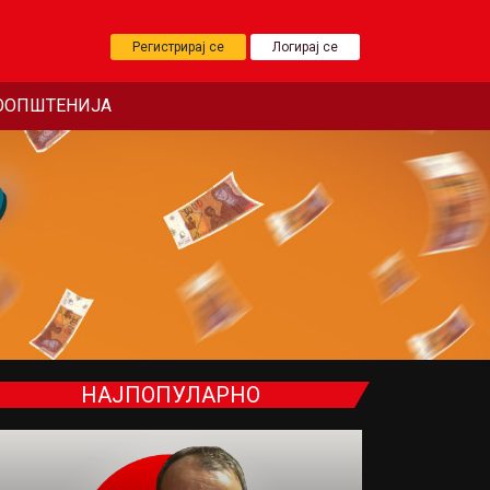
Регистрирај се
Логирај се
ООПШТЕНИЈА
НАЈПОПУЛАРНО