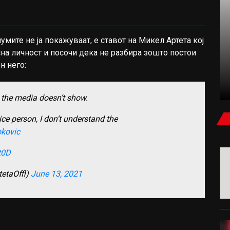
умите не ја покажуваат, е ставот на Микел Артета кој
ФУДБАЛ
на личност и посочи дека не разбира зошто постои
н него:
КАРАГЕР: БЕВ УБЕДЕН ДЕКА САЛАХ ЌЕ
ПОТПИШЕ ЗА МИЛАН ИЛИ ЈУВЕНТУС
t the media doesn’t show.
ice person, I don’t understand the
kovic
t0D
tetaOffl)
June 13, 2021