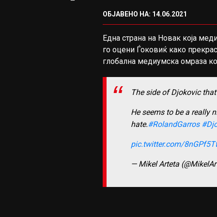
ОБЈАВЕНО НА: 14.06.2021
Една страна на Новак која меди
го оцени Ѓоковиќ како прекрас
глобална медиумска омраза ко
The side of Djokovic tha
He seems to be a really n
hate.
#RolandGarros
#Djo
pic.twitter.com/8nGPf5T
— Mikel Arteta (@MikelAr