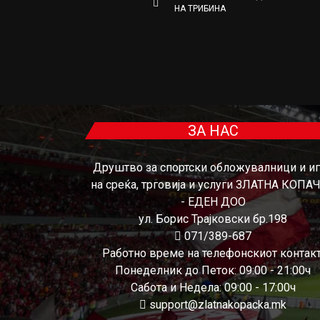
НА ТРИБИНА
ЗА НАС
Друштво за спортски обложувалници и и
на среќа, трговија и услуги ЗЛАТНА КОПА
- ЕДЕН ДОО
ул. Борис Трајковски бр.198
071/389-687
Работно време на телефонскиот контакт
Понеделник до Петок: 09:00 - 21:00ч
Сабота и Недела: 09:00 - 17:00ч
support@zlatnakopacka.mk