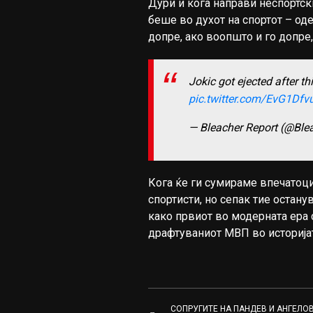
Дури и кога направи неспортск
беше во духот на спортот – оде
допре, ако воопшто и го допре
Jokic got ejected after t
pic.twitter.com/EvG1Dfv
— Bleacher Report (@Ble
Кога ќе ги сумираме впечатоци
спортисти, но сепак тие остану
како првиот во модерната ера 
драфтуваниот МВП во историјат
СОПРУГИТЕ НА ПАНДЕВ И АНГЕЛО