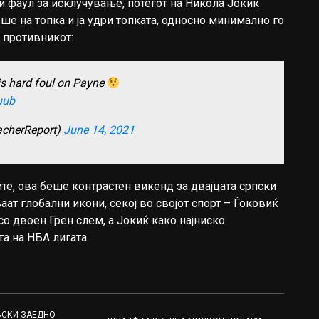
и фаул за исклучување, потегот на Никола Јокиќ
ше на топка и ја удри топката, односно минимално го
, противникот:
his hard foul on Payne
uub
acherReport)
June 14, 2021
те, ова беше контрастен викенд за двајцата српски
ваат глобални икони, секој во својот спорт – Ѓоковиќ
со двоен Грен слем, а Јокиќ како најниско
а на НБА лигата.
ВСКИ ЗАЕДНО