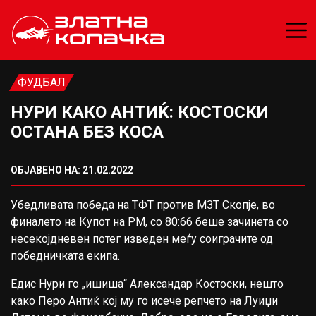
ФУДБАЛ
НУРИ КАКО АНТИЌ: КОСТОСКИ
ОСТАНА БЕЗ КОСА
ОБЈАВЕНО НА: 21.02.2022
Убедливата победа на ТФТ против МЗТ Скопје, во
финалето на Купот на РМ, со 80:66 беше зачинета со
несекојдневен потег изведен меѓу соиграчите од
победничката екипа.
Едис Нури го „ишиша“ Александар Костоски, нешто
како Перо Антиќ кoj му го исече репчето на Луиџи