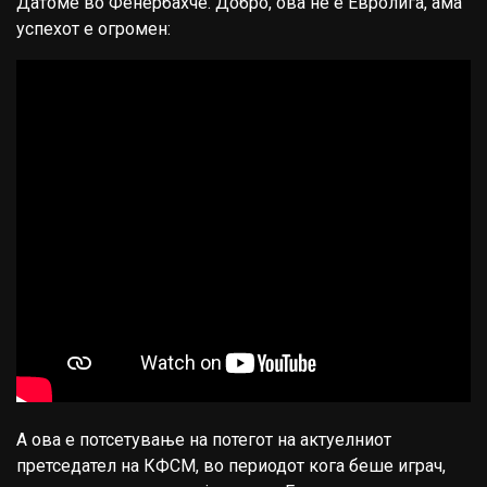
Датоме во Фенербахче. Добро, ова не е Евролига, ама
успехот е огромен:
А ова е потсетување на потегот на актуелниот
претседател на КФСМ, во периодот кога беше играч,