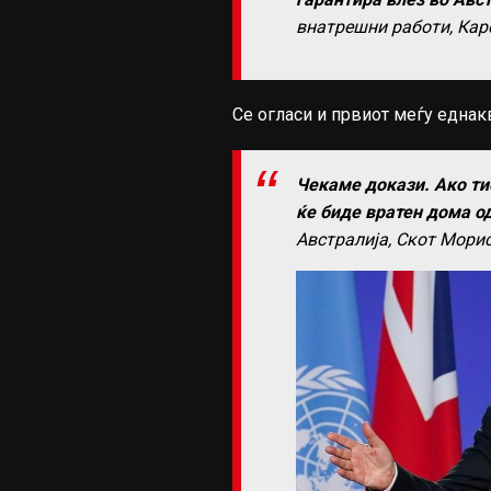
внатрешни работи, Каре
Се огласи и првиот меѓу еднакв
Чекаме докази. Ако тие
ќе биде вратен дома о
Австралија, Скот Морис