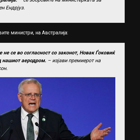
н Ендрјуз.
ите министри, на Австралија:
 не се во согласност со законот, Новак Ѓоковиќ
д нашиот аеродром.
– изјави премиерот на
он.