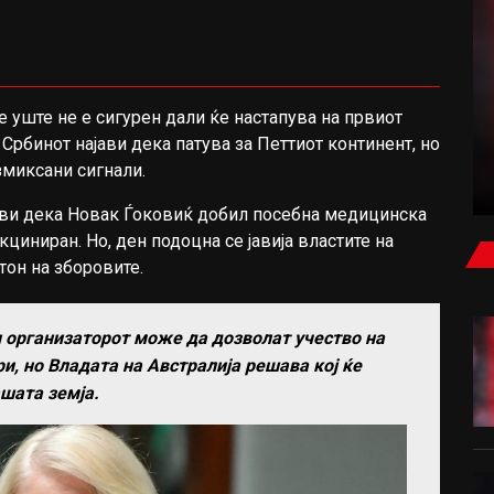
ФУДБАЛ
е уште не е сигурен дали ќе настапува на првиот
 Србинот најави дека патува за Петтиот континент, но
ЕЛ КЛАСИКО ЗА РОДРИ: БАРСЕЛОНА ВЛЕЗЕ
змиксани сигнали.
ВО ИГРА
јави дека Новак Ѓоковиќ добил посебна медицинска
кциниран. Но, ден подоцна се јавија властите на
тон на зборовите.
и организаторот може да дозволат учество на
и, но Владата на Австралија решава кој ќе
ашата земја.