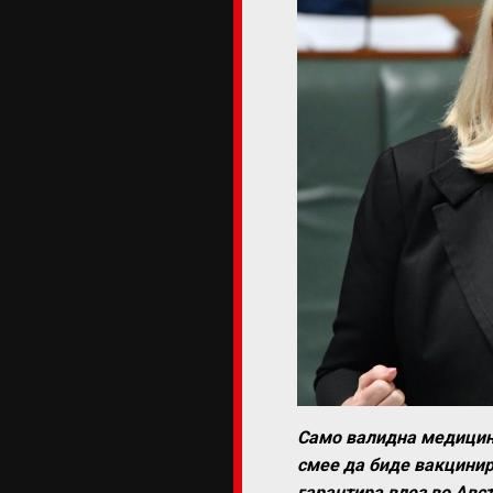
Само валидна медицинс
смее да биде вакцинир
гарантира влез во Авст