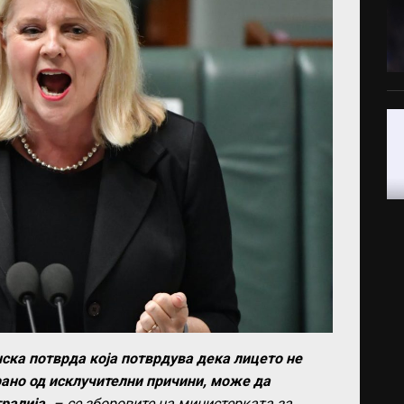
ка потврда која потврдува дека лицето не
ано од исклучителни причини, може да
ралија.
– се зборовите на министерката за