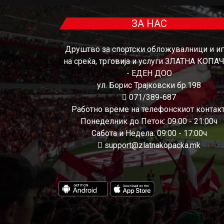
ЗА НАС
Друштво за спортски обложувалници и и
на среќа, трговија и услуги ЗЛАТНА КОПА
- ЕДЕН ДОО
ул. Борис Трајковски бр.198
071/389-687
Работно време на телефонскиот контакт
Понеделник до Петок: 09:00 - 21:00ч
Сабота и Недела: 09:00 - 17:00ч
support@zlatnakopacka.mk