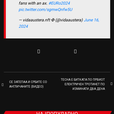
fans with an ax.
#EURo2024
pic.twitter.com/sgmwQnfw5U
— vidaaustera.nft ✠ (@vidaaustera)
June 16,
2024
ТЕСНА Е БИТКАТА ПО ПРВИОТ
СЕ ЗАТЕПАА И СРБИТЕ СО
ЕЛЕКТРИЧЕН ТРОТИНЕТ ПО
АНГЛИЧАНИТЕ (ВИДЕО)
ИЗМИНАТИ ДВА ДЕНА