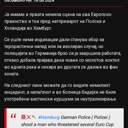
ОБЈАВЕНО НА: 16.06.2024
Ја имаме и првата немила сцена на ова Европско
првенство и тоа пред натпреварот на Полска и
Холандија во Хамбург.
Се уште нема индикации дали станува збор за
терористички напад или за изолиран случај, но
полицијата во Германија брзо си ја завршила работата,
откако добила пријава дека човек со молотов коктел
во едната рака и секира во другата се движи во фан
зоната.
На следниот линк можете да го видите немилиот
инцидент, а напаѓачот е во болница бидејќи не биле
употребени вистински куршуми за неутрализирање.
#Hamburg
German Police ( Polizei )
shoot a man who threatened several Euro Cup