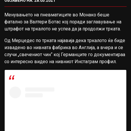
ОБЈАВЕНО НА: 28.05.2021
Менувањето на пневматиците во Монако беше
фатално за Валтери Ботас кој поради заглавување на
штрафот на тркалото не успеа да ја продолжи трката.
Од Мерцедес по трката најавија дека тркалото ќе биде
извадено во нивната фабрика во Англија, а вчера и се
случи „свечениот чин“ кој Германците го документираа
со интересно видео на нивниот Инстаграм профил.