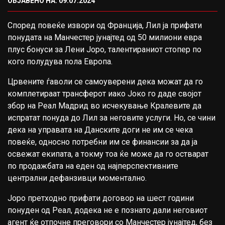
ОБЈАВЕНО НА: 09.07.2024
Според повеќе извори од Франција, Лил ја прифати
понудата на Манчестер јунајтед од 50 милиони евра
плус бонуси за Лени Јоро, талентираниот стопер по
кого полудува пола Европа.
Црвените ѓаволи се самоуверени дека можат да го
комплетираат трансферот иако Јоко го даде својот
збор на Реал Мадрид во исчекување Кралевите да
испратат понуда до Лил за неговите услуги. Но, се чини
дека на управата на Данските доги не им се чека
повеќе, односно потребни им се финансии за да ја
освежат екипата, а токму тоа ќе може да го остварат
по продажбата на еден од најперспективните
централни дефанзивци моментално.
Јоро претходно прифати договор на шест години
понуден од Реал, додека не е познато дали неговиот
агент ќе отпочне преговори со Манчестер јунајтед, без