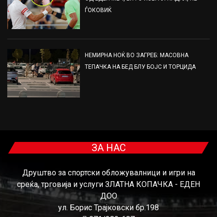
ЃОКОВИЌ
НЕМИРНА НОЌ ВО ЗАГРЕБ: МАСОВНА
ТЕПАЧКА НА БЕД БЛУ БОЈС И ТОРЦИДА
ЗА НАС
Друштво за спортски обложувалници и игри на
среќа, трговија и услуги ЗЛАТНА КОПАЧКА - ЕДЕН
ДОО
ул. Борис Трајковски бр.198