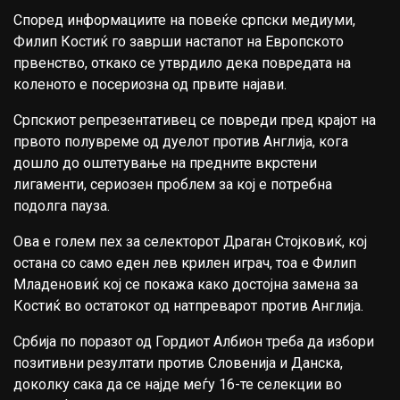
Според информациите на повеќе српски медиуми,
Филип Костиќ го заврши настапот на Европското
првенство, откако се утврдило дека повредата на
коленото е посериозна од првите најави.
Српскиот репрезентативец се повреди пред крајот на
првото полувреме од дуелот против Англија, кога
дошло до oштетување на предните вкрстени
лигаменти, сериозен проблем за кој е потребна
подолга пауза.
Ова е голем пех за селекторот Драган Стојковиќ, кој
остана со само еден лев крилен играч, тоа е Филип
Младеновиќ кој се покажа како достојна замена за
Костиќ во остатокот од натпреварот против Англија.
Србија по поразот од Гордиот Албион треба да избори
позитивни резултати против Словенија и Данска,
доколку сака да се најде меѓу 16-те селекции во