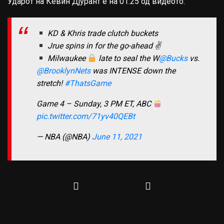
Ударот на Кевин Дјурант е на 01:25 од видеото:
KD & Khris trade clutch buckets
Jrue spins in for the go-ahead ✌
Milwaukee
late to seal the W
@Bucks
vs.
@BrooklynNets
was INTENSE down the
stretch!
#ThatsGame
Game 4 – Sunday, 3 PM ET, ABC
pic.twitter.com/71yv40QEBt
— NBA (@NBA)
June 11, 2021