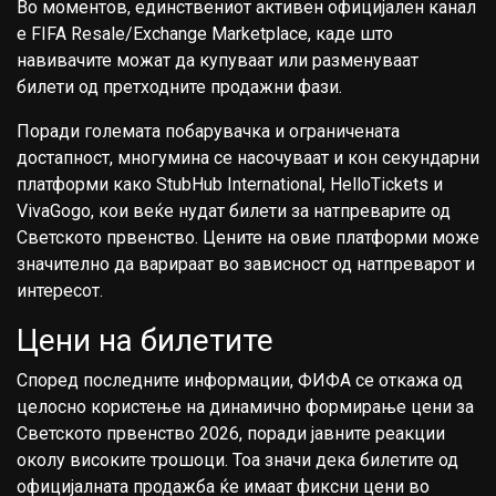
Во моментов, единствениот активен официјален канал
е FIFA Resale/Exchange Marketplace, каде што
навивачите можат да купуваат или разменуваат
билети од претходните продажни фази.
Поради големата побарувачка и ограничената
достапност, многумина се насочуваат и кон секундарни
платформи како StubHub International, HelloTickets и
VivaGogo, кои веќе нудат билети за натпреварите од
Светското првенство. Цените на овие платформи може
значително да варираат во зависност од натпреварот и
интересот.
Цени на билетите
Според последните информации, ФИФА се откажа од
целосно користење на динамично формирање цени за
Светското првенство 2026, поради јавните реакции
околу високите трошоци. Тоа значи дека билетите од
официјалната продажба ќе имаат фиксни цени во