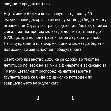
следните продажни фази.
Најевтините билети ќе започнуваат од околу 60
американски долари, но се очекува тие да бидат многу
ограничени. Од друга страна, најскапите билети, оние за
финалниот натпревар можат да достигнат цена и до
6.730 долари во прва фаза и потоа да растат до небо.
На секундарните платформи, цените можат да бидат и
повисоки, во зависност од побарувачката.
Светското првенство 2026 ќе се одржи во текот на
летото, со почеток на 11 јуни, а финалето е закажано за
19 јули. Деталниот распоред на натпреварите и
групната фаза ќе биде официјално потврден по
завршувањето на ждрепката.