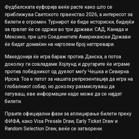
Фудбалската еуфорија веќе расте како што се
приближува Светското првенство 2026, а интересот за
билети е огромен. Турнирот ќе биде историски, бидејќи
за првпат ќе се одржи во три држави: САД, Канада и
Мексико, при што Соединетите Американски Држави
ќе бидат домаќин на најголем број натпревари.
Македонија ќе игра бараж против Данска, а потоа
доколку ги совладаме Хојлунд и другарите ќе играме
против победникот од дуелот меѓу Чешка и Северна
Ирска. Тоа е патот за нашата репрезентација да игра на
глобалниот собир, но доколку размислуваш да
патуваш, еве информации каде може да се најдат
билети.
Првите официјални фази за аплицирање билети преку
ФИФА, како Visa Presale Draw, Early Ticket Draw и
Random Selection Draw, веќе се затворени.