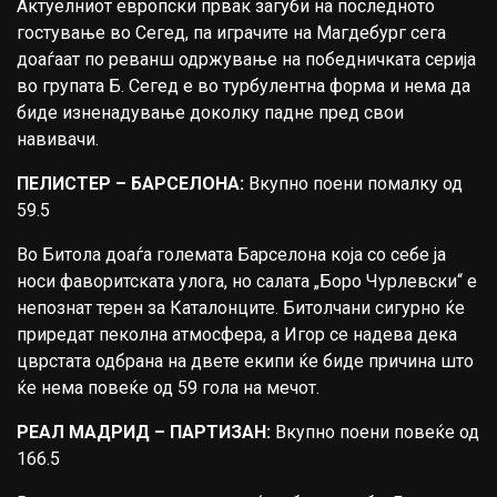
Актуелниот европски првак загуби на последното
гостување во Сегед, па играчите на Магдебург сега
доаѓаат по реванш одржување на победничката серија
во групата Б. Сегед е во турбулентна форма и нема да
биде изненадување доколку падне пред свои
навивачи.
ПЕЛИСТЕР – БАРСЕЛОНА:
Вкупно поени помалку од
59.5
Во Битола доаѓа големата Барселона која со себе ја
носи фаворитската улога, но салата „Боро Чурлевски“ е
непознат терен за Каталонците. Битолчани сигурно ќе
приредат пеколна атмосфера, а Игор се надева дека
цврстата одбрана на двете екипи ќе биде причина што
ќе нема повеќе од 59 гола на мечот.
РЕАЛ МАДРИД – ПАРТИЗАН:
Вкупно поени повеќе од
166.5