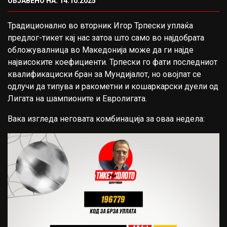
ОБЈАВЕНО НА: 14.10.2025
Традиционално во вторник Игор Трпески уплаќа
предлог-тикет кај нас затоа што само во најдобрата
обложувалница во Македонија може да ги најде
највисоките коефициенти. Трпески го фати последниот
квалификациски бран за Мундијалот, но овојпат се
одлучи да типува и ракометни и кошаркарски дуели од
Лигата на шампионите и Евролигата.
Вака изгледа неговата комбинација за оваа недела: