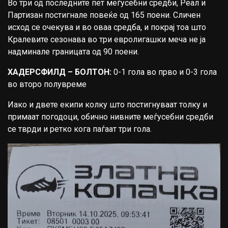
Во три од последните пет меѓусебни средби, Реал и
Партизан постигнале повеќе од 165 поени. Сличен
исход се очекува и во оваа средба, и покрај тоа што
Кралевите сезонава во три евролигашки меча не ја
надминале границата од 90 поени.
ХАДЕРСФИЛД – БОЛТОН:
0-1 гола во прво и 0-3 гола
во второ полувреме
Иако и двете екипи колку што постигнуваат толку и
примаат погодоци, обично нивните меѓусебни средби
се тврди и ретко кога паѓаат три гола.