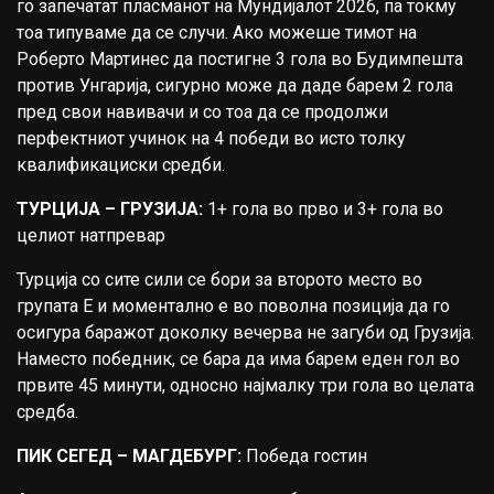
го запечатат пласманот на Мундијалот 2026, па токму
тоа типуваме да се случи. Ако можеше тимот на
Роберто Мартинес да постигне 3 гола во Будимпешта
против Унгарија, сигурно може да даде барем 2 гола
пред свои навивачи и со тоа да се продолжи
перфектниот учинок на 4 победи во исто толку
квалификациски средби.
ТУРЦИЈА – ГРУЗИЈА:
1+ гола во прво и 3+ гола во
целиот натпревар
Турција со сите сили се бори за второто место во
групата Е и моментално е во поволна позиција да го
осигура баражот доколку вечерва не загуби од Грузија.
Наместо победник, се бара да има барем еден гол во
првите 45 минути, односно најмалку три гола во целата
средба.
ПИК СЕГЕД – МАГДЕБУРГ:
Победа гостин