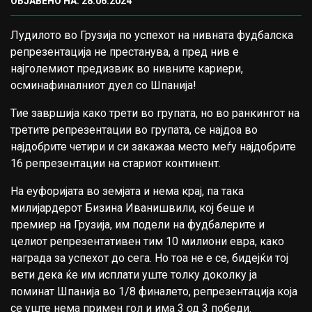
ОБЈАВЕНО НА: 28.06.2024
Лудилото во Грузија по успехот на нивната фудбалска
репрезентација не престанува, а пред нив е
најголемиот предизвик во нивните кариери,
осминафиналниот дуел со Шпанија!
Тие завршија како трети во групата, но во ранкингот на
третите репрезентации во групата, се најдоа во
најдобрите четири и си закажаа место меѓу најдобрите
16 репрезентации на стариот континент.
На еуфоријата во земјата и нема крај, па така
милијардерот Бизина Иванишвили, кој беше и
премиер на Грузија, им подели на фудбалерите и
целиот репрезентативен тим 10 милиони евра, како
награда за успехот до сега. Но тоа не е се, бидејќи тој
вети дека ќе им исплати уште толку доколку ја
поминат Шпанија во 1/8 финалето, репрезентација која
се уште нема примен гол и има 3 од 3 победи.