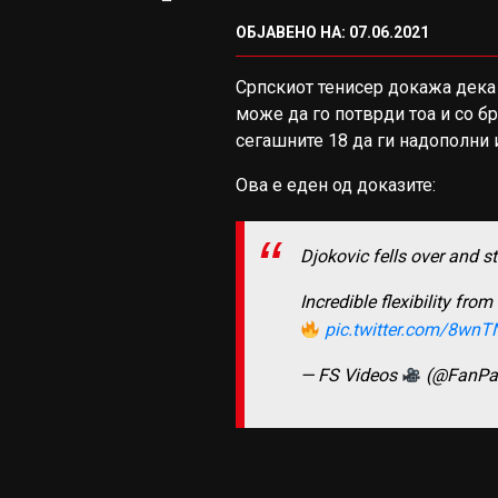
ОБЈАВЕНО НА: 07.06.2021
Српскиот тенисер докажа дека 
може да го потврди тоа и со бр
сегашните 18 да ги надополни 
Ова е еден од доказите:
Djokovic fells over and st
Incredible flexibility fro
pic.twitter.com/8wn
— FS Videos
(@FanPa