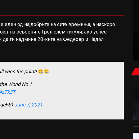
е еден од најдобрите на сите времиња, а наскоро
ТЕНИС
ојот на освоените Грен слем титули, ако успее
и да ги надмине 20-ките на Федерер и Надал.
ЛОШИ ВЕСТИ ЗА СИНЕР? ИТНО ЗАВРШИ ВО
ОРТОПЕДСКА КЛИНИКА
ill wins the point!
m the World No 1
TNzTk3T
geFS)
June 7, 2021