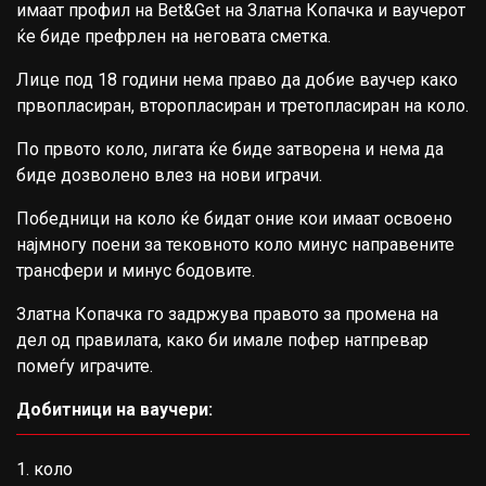
имаат профил на Bet&Get на Златна Копачка и ваучерот
ќе биде префрлен на неговата сметка.
Лице под 18 години нема право да добие ваучер како
првопласиран, второпласиран и третопласиран на коло.
По првото коло, лигата ќе биде затворена и нема да
биде дозволено влез на нови играчи.
Победници на коло ќе бидат оние кои имаат освоено
најмногу поени за тековното коло минус направените
трансфери и минус бодовите.
Златна Копачка го задржува правото за промена на
дел од правилата, како би имале пофер натпревар
помеѓу играчите.
Добитници на ваучери:
1. коло