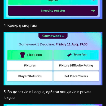
4. Креирај свој тим
5. Во делот Join League, одбери опција Join private
league.