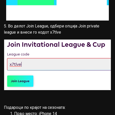
5. Во делот Join League, одбери опција Join private
league и внеси го кодот x7tlve
Подароци по крајот на сезоната:
Прво место: iPhone 14