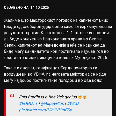
ОБЈАВЕНО НА: 14.10.2025
Жалиме што мајсторскиот погодок на капитенот Енис
Барди од слободен удар беше само за израмнување на
резултатот против Казахстан на 1-1, што се испостави
да биде конечен на Националната арена во Скопје.
Сепак, капитенот на Македонија веќе се навикна да
биде меѓу кандидатите кои постигнале најубав гол во
тековното квалификациско коло за Мундијалот 2026.
Така е и овојпат, генијалецот Барди повторно ги
воодушеви во УЕФА, па неговата мајсторија се најде
меѓу најдобро постигнатите погодоци во ова коло:
Enis Bardhi is a free-kick genius
#EQGOTT
|
@AlipayPlus
|
#WCQ
pic.twitter.com/UIb1VHmESp