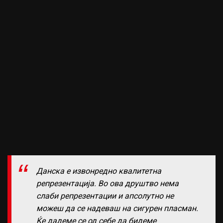
Данска е извонредно квалитетна
репрезентација. Во ова друштво нема
слаби репрезентации и апсолутно не
можеш да се надеваш на сигурен пласман.
Ќе дадеме се од себе да бидеме