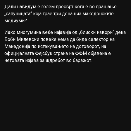
Дали навидум е голем пресврт кога е во прашање
„сапуницата“ која трае три дена низ македонските
медиуми?
Иако многумина веќе најавија од „блиски извори“ дека
Боби Милевски повеќе нема да биде селектор на
Македонија по истекувањето на договорот, на
официјалната Фејсбук страна на ФФМ објавена е
неговата изјава за ждребот во баражот.