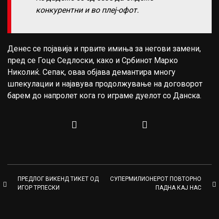
конкурентни и во плеј-офот.
Денес се појавија и првите имиња за негови замени,
пред се Гоце Седлоски, како и Србинот Марко
Николиќ. Сепак, оваа објава демантира многу
шпекулации и најавува продолжување на договорот
барем до напролет кога го играме дуелот со Данска.
ПРЕДЛОГ ВИКЕНД ТИКЕТ ОД
СУПЕРМИЛИОНЕРОТ ПОВТОРНО
ИГОР ТРПЕСКИ
ПАДНА КАЈ НАС